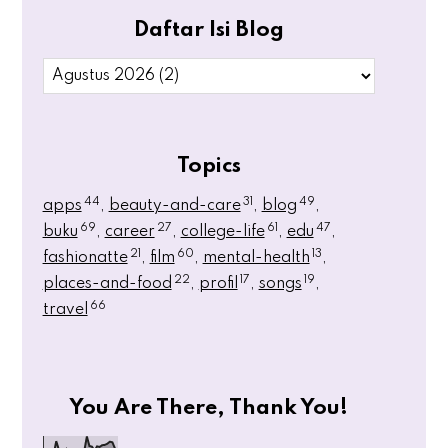
Daftar Isi Blog
Topics
44
31
49
apps
beauty-and-care
blog
69
27
61
47
buku
career
college-life
edu
21
60
13
fashionatte
film
mental-health
22
17
19
places-and-food
profil
songs
66
travel
You Are There, Thank You!