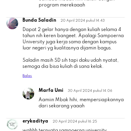
program merekaaah
Bunda Saladin
20 April 2024 pukul 14.43
B
Dapat 2 gelar hanya dengan kuliah selama 4
tahun nih keren bangeet. Apalagi Sampoerna
University juga kerja sama dengan kampus
luar negeri yg kualitasnya dijamin bagus.
Saladin masih SD sih tapi daku udah nyatat,
semoga dia bisa kuliah di sana kelak.
Balas
Marfa Umi
30 April 2024 pukul 14.06
B
Aamiin Mbak hihi, mempersiapkannya
dari sekarang yaaah
erykaditya
20 April 2024 pukul 16.25
e
wahhh ternyata sampoerna university