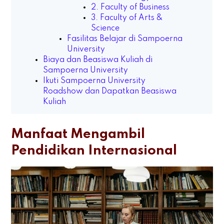
2. Faculty of Business
3. Faculty of Arts &
Science
Fasilitas Belajar di Sampoerna
University
Biaya dan Beasiswa Kuliah di
Sampoerna University
Ikuti Sampoerna University
Roadshow dan Dapatkan Beasiswa
Kuliah
Manfaat Mengambil
Pendidikan Internasional