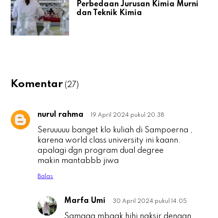
Perbedaan Jurusan Kimia Murni
dan Teknik Kimia
Komentar
(27)
nurul rahma
19 April 2024 pukul 20.38
n
Seruuuuu banget klo kuliah di Sampoerna ,
karena world class university ini kaann.
apalagi dgn program dual degree
makin mantabbb jiwa
Balas
Marfa Umi
30 April 2024 pukul 14.05
n
Samaaa mbaak hihi naksir dengan