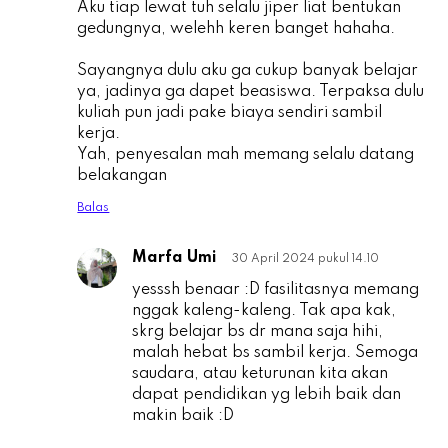
Aku tiap lewat tuh selalu jiper liat bentukan
gedungnya, welehh keren banget hahaha.
Sayangnya dulu aku ga cukup banyak belajar
ya, jadinya ga dapet beasiswa. Terpaksa dulu
kuliah pun jadi pake biaya sendiri sambil
kerja.
Yah, penyesalan mah memang selalu datang
belakangan
Balas
Marfa Umi
30 April 2024 pukul 14.10
F
yesssh benaar :D fasilitasnya memang
nggak kaleng-kaleng. Tak apa kak,
skrg belajar bs dr mana saja hihi,
malah hebat bs sambil kerja. Semoga
saudara, atau keturunan kita akan
dapat pendidikan yg lebih baik dan
makin baik :D