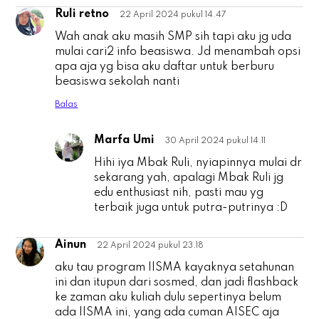
Ruli retno
22 April 2024 pukul 14.47
R
Wah anak aku masih SMP sih tapi aku jg uda
mulai cari2 info beasiswa. Jd menambah opsi
apa aja yg bisa aku daftar untuk berburu
beasiswa sekolah nanti
Balas
Marfa Umi
30 April 2024 pukul 14.11
R
Hihi iya Mbak Ruli, nyiapinnya mulai dr
sekarang yah, apalagi Mbak Ruli jg
edu enthusiast nih, pasti mau yg
terbaik juga untuk putra-putrinya :D
Ainun
22 April 2024 pukul 23.18
A
aku tau program IISMA kayaknya setahunan
ini dan itupun dari sosmed, dan jadi flashback
ke zaman aku kuliah dulu sepertinya belum
ada IISMA ini, yang ada cuman AISEC aja