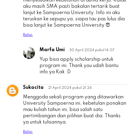
menyesuaikan kebutuhan di dunia kerja. Kalau
aku masih SMA pasti bakalan tertarik buat
lanjut ke Sampoerna University. Info ini aku
teruskan ke sepupu ya, siapa tau pas lulus dia
bisa lanjut ke Sampoerna University 😇
Balas
Marfa Umi
30 April 2024 pukul 14.07
A
Yup bisa apply scholarship untuk
program ini. Thank you udah bantu
info ya Kak :D
Sukacita
21 April 2024 pukul 21.26
S
Menggoda sekali program yang ditawarkan
University Sampoerna ini, kebetulan ponakan
mau kuliah tahun ini, bisa salah satu
pertimbangan dan pilihan buat dia. Thanks
ya untuk tulisannya.
Balas