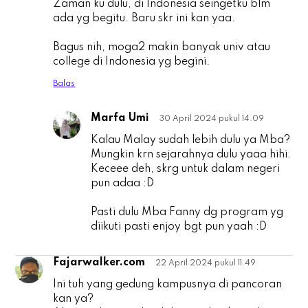
Zaman ku dulu, di Indonesia seingetku blm
ada yg begitu. Baru skr ini kan yaa.
Bagus nih, moga2 makin banyak univ atau
college di Indonesia yg begini.
Balas
Marfa Umi
30 April 2024 pukul 14.09
f
Kalau Malay sudah lebih dulu ya Mba?
Mungkin krn sejarahnya dulu yaaa hihi.
Keceee deh, skrg untuk dalam negeri
pun adaa :D
Pasti dulu Mba Fanny dg program yg
diikuti pasti enjoy bgt pun yaah :D
Fajarwalker.com
22 April 2024 pukul 11.49
F
Ini tuh yang gedung kampusnya di pancoran
kan ya?