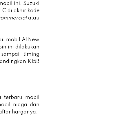
bil ini. Suzuki
C di akhir kode
commercial
atau
au mobil Al New
in ini dilakukan
 sampai timing
ibandingkan K15B
a terbaru mobil
obil niaga dan
daftar harganya.