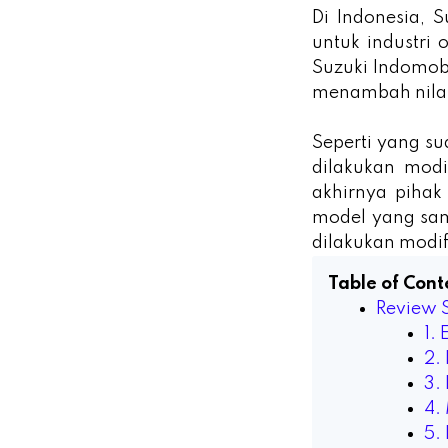
Di Indonesia, 
untuk industri 
Suzuki Indomob
menambah nilai
Seperti yang su
dilakukan modi
akhirnya piha
model yang sam
dilakukan modif
Table of Cont
Review 
1.
2.
3.
4.
5.