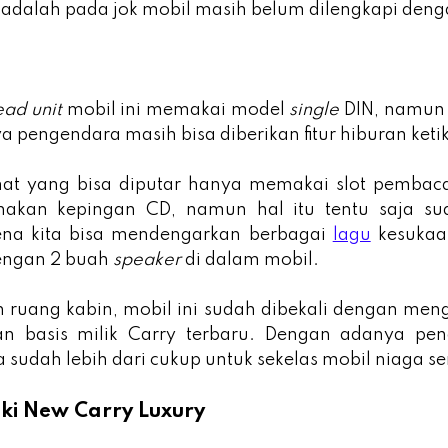
adalah pada jok mobil masih belum dilengkapi den
l
ead unit
mobil ini memakai model
single
DIN, namun
ya pengendara masih bisa diberikan fitur hiburan ket
mat yang bisa diputar hanya memakai slot pembac
akan kepingan CD, namun hal itu tentu saja suda
ena kita bisa mendengarkan berbagai
lagu
kesukaa
engan 2 buah
speaker
di dalam mobil.
n ruang kabin, mobil ini sudah dibekali dengan me
n basis milik Carry terbaru. Dengan adanya pen
a sudah lebih dari cukup untuk sekelas mobil niaga 
uki New Carry Luxury