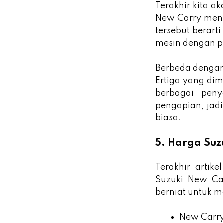
Terakhir kita 
New Carry meng
tersebut berar
mesin dengan po
Berbeda dengan
Ertiga yang dim
berbagai peny
pengapian, jadi
biasa.
5. Harga Suz
Terakhir artik
Suzuki New Ca
berniat untuk m
New Carry