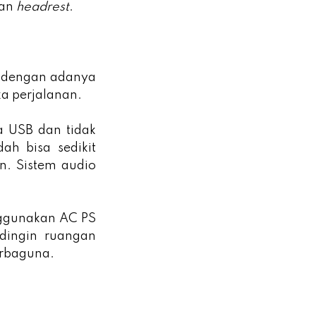
gan
headrest
.
 dengan adanya
ika perjalanan.
a USB dan tidak
h bisa sedikit
n. Sistem audio
nggunakan AC PS
dingin ruangan
serbaguna.