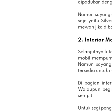
dipadukan den
Namun sayangny
saja yaitu Sil
mewah jika dib
2. Interior M
Selanjutnya ki
mobil mempuny
Namun sayangn
tersedia untuk m
Di bagian inte
Walaupun begit
sempit
Untuk segi peng