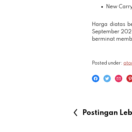
New Carr
Harga diatas b
September 2020
berminat memb
Posted under:
oto
Postingan Leb