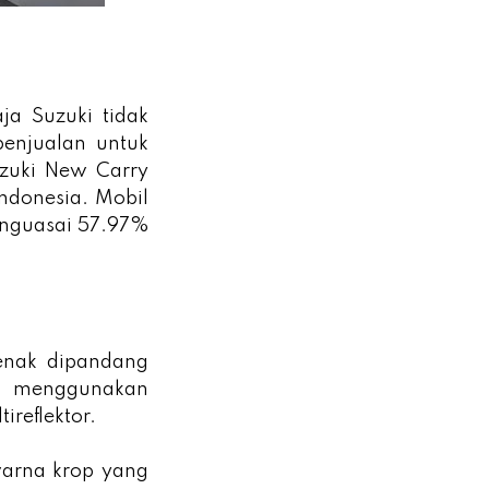
ja Suzuki tidak
penjualan untuk
uzuki New Carry
ndonesia. Mobil
menguasai 57.97%
 enak dipandang
i menggunakan
ireflektor.
arna krop yang