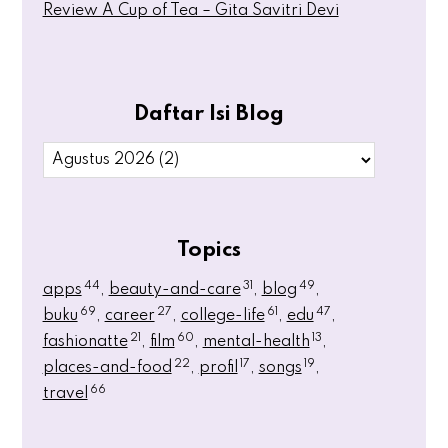
Review A Cup of Tea – Gita Savitri Devi
Daftar Isi Blog
Topics
44
31
49
apps
beauty-and-care
blog
69
27
61
47
buku
career
college-life
edu
21
60
13
fashionatte
film
mental-health
22
17
19
places-and-food
profil
songs
66
travel