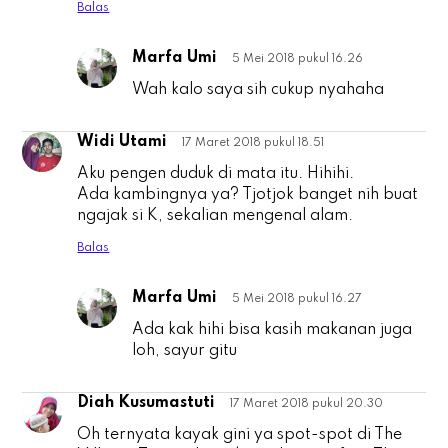
Balas
Marfa Umi
5 Mei 2018 pukul 16.26
T
Wah kalo saya sih cukup nyahaha
Widi Utami
17 Maret 2018 pukul 18.51
W
Aku pengen duduk di mata itu. Hihihi.
Ada kambingnya ya? Tjotjok banget nih buat
ngajak si K, sekalian mengenal alam.
Balas
Marfa Umi
5 Mei 2018 pukul 16.27
W
Ada kak hihi bisa kasih makanan juga
loh, sayur gitu
Diah Kusumastuti
17 Maret 2018 pukul 20.30
D
Oh ternyata kayak gini ya spot-spot di The