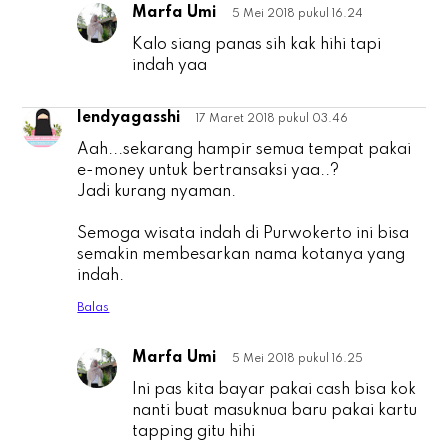
Marfa Umi
5 Mei 2018 pukul 16.24
P
Kalo siang panas sih kak hihi tapi
indah yaa
lendyagasshi
17 Maret 2018 pukul 03.46
l
Aah...sekarang hampir semua tempat pakai
e-money untuk bertransaksi yaa..?
Jadi kurang nyaman.
Semoga wisata indah di Purwokerto ini bisa
semakin membesarkan nama kotanya yang
indah.
Balas
Marfa Umi
5 Mei 2018 pukul 16.25
l
Ini pas kita bayar pakai cash bisa kok
nanti buat masuknua baru pakai kartu
tapping gitu hihi