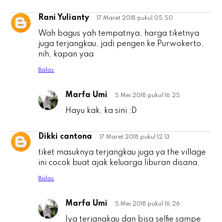
Rani Yulianty
17 Maret 2018 pukul 05.50
R
Wah bagus yah tempatnya, harga tiketnya
juga terjangkau, jadi pengen ke Purwokerto,
nih, kapan yaa
Balas
Marfa Umi
5 Mei 2018 pukul 16.25
R
Hayu kak, ka sini :D
Dikki cantona
17 Maret 2018 pukul 12.13
D
tiket masuknya terjangkau juga ya the village
ini cocok buat ajak keluarga liburan disana.
Balas
Marfa Umi
5 Mei 2018 pukul 16.26
D
Iya terjangkau dan bisa selfie sampe