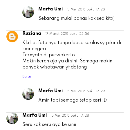
Marfa Umi
5 Mei 2018 pukul 17.28
u
Sekarang mulai panas kak sedikit:(
Ruziana
17 Maret 2018 pukul 23.56
R
Klu liat foto nya tanpa baca sekilas sy pikir di
luar negeri..
Ternyata di purwokerto
Makin keren aja ya di sini. Semoga makin
banyak wisatawan yf datang
Balas
Marfa Umi
5 Mei 2018 pukul 17.29
R
Amin tapi semoga tetap asri :D
Marfa Umi
5 Mei 2018 pukul 17.28
M
Seru kak seru ayo ke sinii