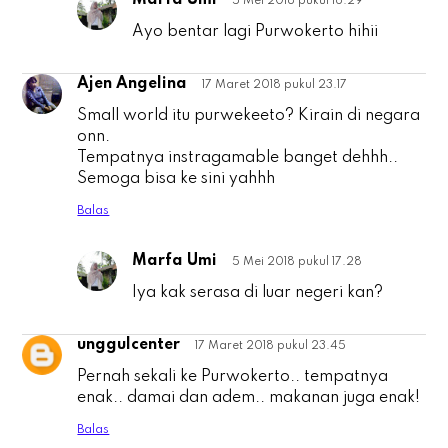
Marfa Umi
5 Mei 2018 pukul 16.29
i
Ayo bentar lagi Purwokerto hihii
Ajen Angelina
17 Maret 2018 pukul 23.17
A
Small world itu purwekeeto? Kirain di negara
onn.
Tempatnya instragamable banget dehhh..
Semoga bisa ke sini yahhh
Balas
Marfa Umi
5 Mei 2018 pukul 17.28
A
Iya kak serasa di luar negeri kan?
unggulcenter
17 Maret 2018 pukul 23.45
u
Pernah sekali ke Purwokerto.. tempatnya
enak.. damai dan adem.. makanan juga enak!
Balas