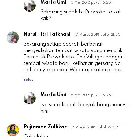
Marfa Umi
5 Mei 2018 pukul 16.28
A
Sekarang sudah ke Purwokerto kah
kak?
Nurul Fitri Fatkhani
17 Maret 2018 pukul 21.20
N
Sekarang setiap daerah berbenah
menyediakan tempat wisata yang menarik.
Termasuk Purwokerto. The Village sebagai
tempat wisata baru, kelihatan gersang ya,
gak banyak pohon. Wajar aja kalau panas.
Balas
Marfa Umi
5 Mei 2018 pukul 16.28
N
Iya sih kak lebih banyak bangunannya
hihi
Pujiaman Zulfikar
17 Maret 2018 pukul 22.02
P