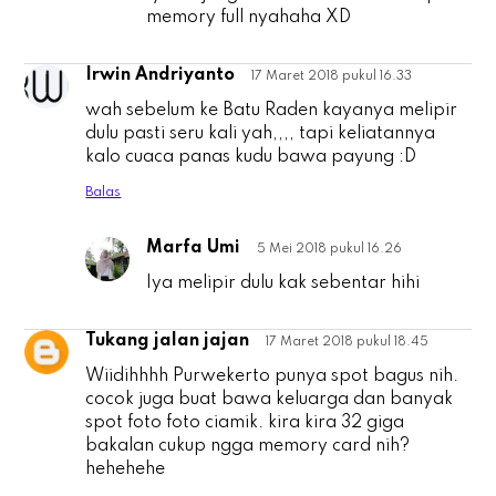
memory full nyahaha XD
Irwin Andriyanto
17 Maret 2018 pukul 16.33
I
wah sebelum ke Batu Raden kayanya melipir
dulu pasti seru kali yah,,,, tapi keliatannya
kalo cuaca panas kudu bawa payung :D
Balas
Marfa Umi
5 Mei 2018 pukul 16.26
I
Iya melipir dulu kak sebentar hihi
Tukang jalan jajan
17 Maret 2018 pukul 18.45
T
Wiidihhhh Purwekerto punya spot bagus nih.
cocok juga buat bawa keluarga dan banyak
spot foto foto ciamik. kira kira 32 giga
bakalan cukup ngga memory card nih?
hehehehe