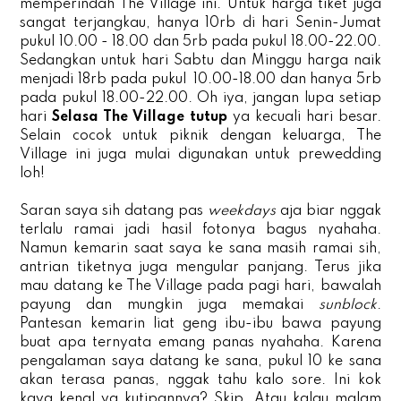
memperindah The Village ini. Untuk harga tiket juga
sangat terjangkau, hanya 10rb di hari Senin-Jumat
pukul 10.00 - 18.00 dan 5rb pada pukul 18.00-22.00.
Sedangkan untuk hari Sabtu dan Minggu harga naik
menjadi 18rb pada pukul 10.00-18.00 dan hanya 5rb
pada pukul 18.00-22.00. Oh iya, jangan lupa setiap
hari
Selasa The Village tutup
ya kecuali hari besar.
Selain cocok untuk piknik dengan keluarga, The
Village ini juga mulai digunakan untuk prewedding
loh!
Saran saya sih datang pas
weekdays
aja biar nggak
terlalu ramai jadi hasil fotonya bagus nyahaha.
Namun kemarin saat saya ke sana masih ramai sih,
antrian tiketnya juga mengular panjang.
Terus jika
mau datang ke The Village pada pagi hari, bawalah
payung dan mungkin juga memakai
sunblock
.
Pantesan kemarin liat geng ibu-ibu bawa payung
buat apa ternyata emang panas nyahaha. Karena
pengalaman saya datang ke sana, pukul 10 ke sana
akan terasa panas, nggak tahu kalo sore. Ini kok
kaya kenal ya kutipannya? Skip. Atau kalau malam