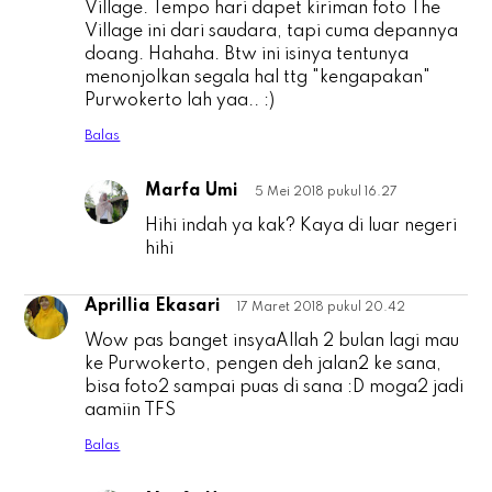
Village. Tempo hari dapet kiriman foto The
Village ini dari saudara, tapi cuma depannya
doang. Hahaha. Btw ini isinya tentunya
menonjolkan segala hal ttg "kengapakan"
Purwokerto lah yaa.. :)
Balas
Marfa Umi
5 Mei 2018 pukul 16.27
D
Hihi indah ya kak? Kaya di luar negeri
hihi
Aprillia Ekasari
17 Maret 2018 pukul 20.42
A
Wow pas banget insyaAllah 2 bulan lagi mau
ke Purwokerto, pengen deh jalan2 ke sana,
bisa foto2 sampai puas di sana :D moga2 jadi
aamiin TFS
Balas