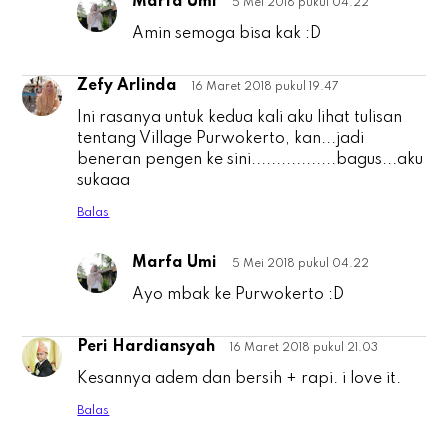
Marfa Umi
5 Mei 2018 pukul 04.22
A
Amin semoga bisa kak :D
Zefy Arlinda
16 Maret 2018 pukul 19.47
Z
Ini rasanya untuk kedua kali aku lihat tulisan
tentang Village Purwokerto, kan...jadi
beneran pengen ke sini.................bagus...aku
sukaaa
Balas
Marfa Umi
5 Mei 2018 pukul 04.22
Z
Ayo mbak ke Purwokerto :D
Peri Hardiansyah
16 Maret 2018 pukul 21.03
P
Kesannya adem dan bersih + rapi. i love it.
Balas