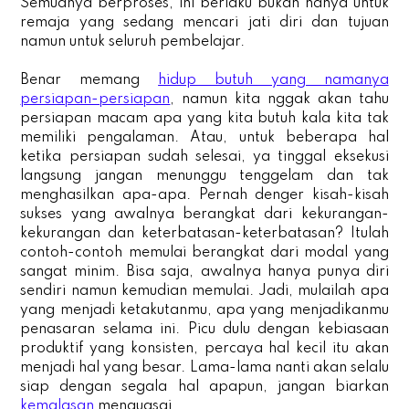
Semuanya berproses, ini berlaku bukan hanya untuk
remaja yang sedang mencari jati diri dan tujuan
namun untuk seluruh pembelajar.
Benar memang
hidup butuh yang namanya
persiapan-persiapan
, namun kita nggak akan tahu
persiapan macam apa yang kita butuh kala kita tak
memiliki pengalaman. Atau, untuk beberapa hal
ketika persiapan sudah selesai, ya tinggal eksekusi
langsung jangan menunggu tenggelam dan tak
menghasilkan apa-apa. Pernah denger kisah-kisah
sukses yang awalnya berangkat dari kekurangan-
kekurangan dan keterbatasan-keterbatasan? Itulah
contoh-contoh memulai berangkat dari modal yang
sangat minim. Bisa saja, awalnya hanya punya diri
sendiri namun kemudian memulai. Jadi, mulailah apa
yang menjadi ketakutanmu, apa yang menjadikanmu
penasaran selama ini. Picu dulu dengan kebiasaan
produktif yang konsisten, percaya hal kecil itu akan
menjadi hal yang besar. Lama-lama nanti akan selalu
siap dengan segala hal apapun, jangan biarkan
kemalasan
menguasai.