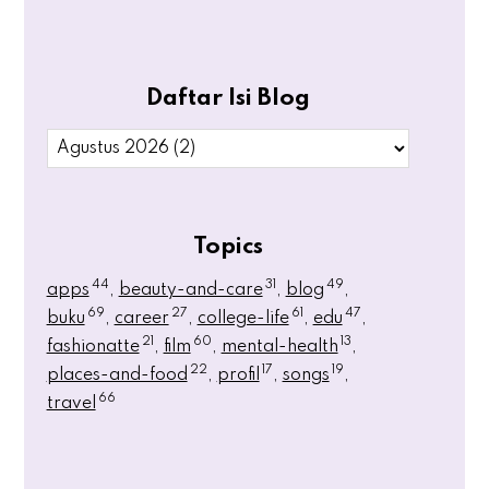
Daftar Isi Blog
Topics
44
31
49
apps
beauty-and-care
blog
69
27
61
47
buku
career
college-life
edu
21
60
13
fashionatte
film
mental-health
22
17
19
places-and-food
profil
songs
66
travel