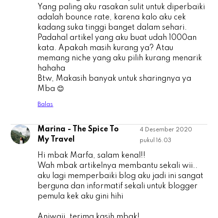
Yang paling aku rasakan sulit untuk diperbaiki
adalah bounce rate, karena kalo aku cek
kadang suka tinggi banget dalam sehari.
Padahal artikel yang aku buat udah 1000an
kata. Apakah masih kurang ya? Atau
memang niche yang aku pilih kurang menarik
hahaha
Btw, Makasih banyak untuk sharingnya ya
Mba 😊
Balas
Marina - The Spice To
4 Desember 2020
M
My Travel
pukul 16.03
Hi mbak Marfa, salam kenal!!
Wah mbak artikelnya membantu sekali wii..
aku lagi memperbaiki blog aku jadi ini sangat
berguna dan informatif sekali untuk blogger
pemula kek aku gini hihi
Aniwaii, terima kasih mbak!