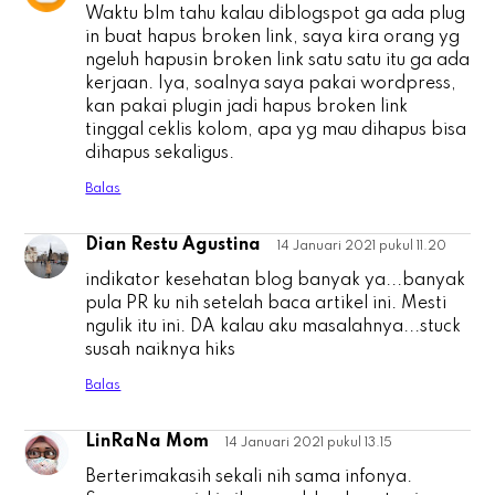
Waktu blm tahu kalau diblogspot ga ada plug
in buat hapus broken link, saya kira orang yg
ngeluh hapusin broken link satu satu itu ga ada
kerjaan. Iya, soalnya saya pakai wordpress,
kan pakai plugin jadi hapus broken link
tinggal ceklis kolom, apa yg mau dihapus bisa
dihapus sekaligus.
Balas
Dian Restu Agustina
14 Januari 2021 pukul 11.20
D
indikator kesehatan blog banyak ya...banyak
pula PR ku nih setelah baca artikel ini. Mesti
ngulik itu ini. DA kalau aku masalahnya...stuck
susah naiknya hiks
Balas
LinRaNa Mom
14 Januari 2021 pukul 13.15
L
Berterimakasih sekali nih sama infonya.