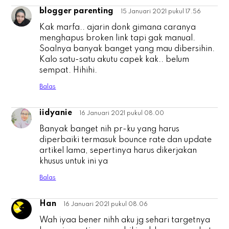
blogger parenting
15 Januari 2021 pukul 17.56
b
Kak marfa.. ajarin donk gimana caranya
menghapus broken link tapi gak manual.
Soalnya banyak banget yang mau dibersihin.
Kalo satu-satu akutu capek kak.. belum
sempat. Hihihi.
Balas
iidyanie
16 Januari 2021 pukul 08.00
i
Banyak banget nih pr-ku yang harus
diperbaiki termasuk bounce rate dan update
artikel lama, sepertinya harus dikerjakan
khusus untuk ini ya
Balas
Han
16 Januari 2021 pukul 08.06
H
Wah iyaa bener nihh aku jg sehari targetnya