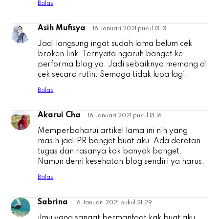
Balas
Asih Mufisya
16 Januari 2021 pukul 13.13
A
Jadi langsung ingat sudah lama belum cek
broken link. Ternyata ngaruh banget ke
performa blog ya. Jadi sebaiknya memang di
cek secara rutin. Semoga tidak lupa lagi.
Balas
Akarui Cha
16 Januari 2021 pukul 13.16
A
Memperbaharui artikel lama ini nih yang
masih jadi PR banget buat aku. Ada deretan
tugas dan rasanya kok banyak banget.
Namun demi kesehatan blog sendiri ya harus.
Balas
Sabrina
16 Januari 2021 pukul 21.29
S
ilmu yang sangat bermanfaat kak buat aku