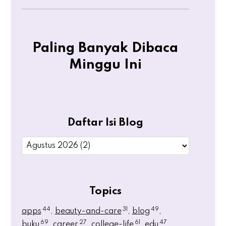
Paling Banyak Dibaca
Minggu Ini
Daftar Isi Blog
Topics
44
31
49
apps
beauty-and-care
blog
69
27
61
47
buku
career
college-life
edu