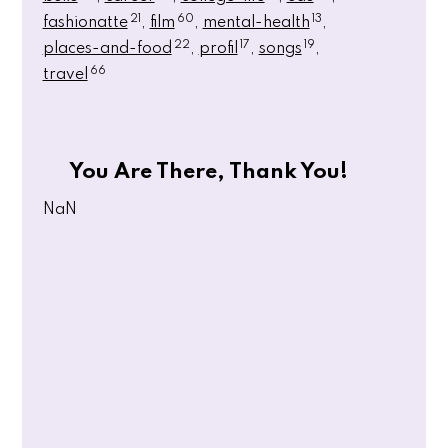
21
60
13
fashionatte
film
mental-health
22
17
19
places-and-food
profil
songs
66
travel
You Are There, Thank You!
NaN