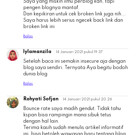
Saya yang miskin ilmu perblog kan, tapi
pengen blognya mantaf.
Dan kepikiran untuk cek broken link juga nih...
Saya harus lebih serius ngecek back link dan
broken link ini
Balas
lylamanzila
14 Januari 2021 pukul 19.37
l
Setelah baca ini semakin insecure aja dengan
blog saya sendiri. Ternyata Aya begitu bodoh
dunia blog
Balas
Rohyati Sofjan
14 Januari 2021 pukul 20.26
R
Bounce rate saya madih gendut. Tidak tahu
kspan bisa rampingin mana sibuk tetus
dengan hal lain.
Terima kasih sudah menulis artikel informatif
ini, bisa betoleh wawasan baru tentang blog.