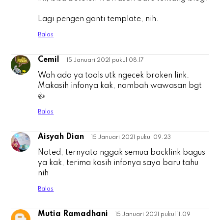
Lagi pengen ganti template, nih.
Balas
Cemil
15 Januari 2021 pukul 08.17
C
Wah ada ya tools utk ngecek broken link.
Makasih infonya kak, nambah wawasan bgt
👍
Balas
Aisyah Dian
15 Januari 2021 pukul 09.23
A
Noted, ternyata nggak semua backlink bagus
ya kak, terima kasih infonya saya baru tahu
nih
Balas
Mutia Ramadhani
15 Januari 2021 pukul 11.09
M