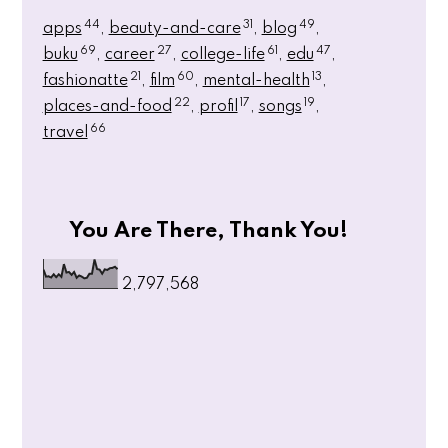
44
31
49
apps
beauty-and-care
blog
69
27
61
47
buku
career
college-life
edu
21
60
13
fashionatte
film
mental-health
22
17
19
places-and-food
profil
songs
66
travel
You Are There, Thank You!
2,797,568