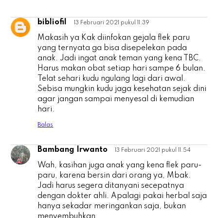
bibliofil
13 Februari 2021 pukul 11.39
b
Makasih ya Kak diinfokan gejala flek paru
yang ternyata ga bisa disepelekan pada
anak. Jadi ingat anak teman yang kena TBC.
Harus makan obat setiap hari sampe 6 bulan.
Telat sehari kudu ngulang lagi dari awal.
Sebisa mungkin kudu jaga kesehatan sejak dini
agar jangan sampai menyesal di kemudian
hari.
Balas
Bambang Irwanto
13 Februari 2021 pukul 11.54
B
Wah, kasihan juga anak yang kena flek paru-
paru, karena bersin dari orang ya, Mbak.
Jadi harus segera ditanyani secepatnya
dengan dokter ahli. Apalagi pakai herbal saja
hanya sekadar meringankan saja, bukan
menyembuhkan.