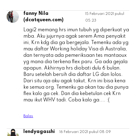
fanny Nila
15 Februari 2021 pukul
f
(dcatqueen.com)
05.23
Lagi2 memang hrs imun tubuh yg diperkuat ya
mba. Aku jujurnya agak serem Ama penyakit
ini, Krn kdg dia ga bergejala. Temenku ada yg
mau daftar Working holiday Visa di Australia,
dan ternyata ada pemeriksaan tes mantaoux
yg mana dia terkena flex paru. Ga ada gejala
apapun. Akhirnya hrs diobati dulu 6 bulan.
Baru setelah bersih dia daftar LG dan lolos.
Dari situ aja aku agak takut, Krn ini bisa kena
ke semua org. Temenku ga akan tau dia punya
flex kalo ga cek. Dan dia kebetulan cek Krn
mau ikut WHV tadi. Coba kalo ga.... :(
Balas
lendyagasshi
16 Februari 2021 pukul 08.09
l