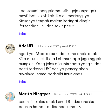
Jadi sesuai pengalaman sih, gejalanya gak
mesti batuk kok kak. Kalau meriang iya.
Biasanya tengah malem keringat dingin.
Persendian linu dan sakit perut
Balas
Ade UFi
14 Februari 2021 pukul 18.07
A
ngeri ya, Mba kalau sudah kena anak-anak.
Kita mau selektif dia ketemu siapa juga nggak
mungkin. Yang jelas dijauhin sama yang sudah
pasti terkena TBC deh ya pencegahan
awalnya, sama perbaiki imun anak.
Balas
Marita Ningtyas
14 Februari 2021 pukul 19.01
M
Sedih sih kalau anak kena TB.. dua anakku
pernah hampir didiagnoa kena TB.