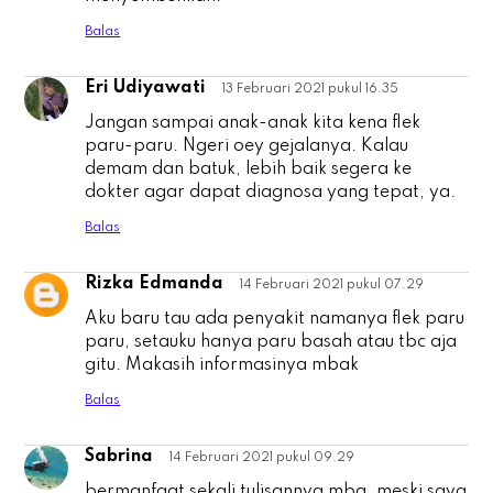
Balas
Eri Udiyawati
13 Februari 2021 pukul 16.35
E
Jangan sampai anak-anak kita kena flek
paru-paru. Ngeri oey gejalanya. Kalau
demam dan batuk, lebih baik segera ke
dokter agar dapat diagnosa yang tepat, ya.
Balas
Rizka Edmanda
14 Februari 2021 pukul 07.29
R
Aku baru tau ada penyakit namanya flek paru
paru, setauku hanya paru basah atau tbc aja
gitu. Makasih informasinya mbak
Balas
Sabrina
14 Februari 2021 pukul 09.29
S
bermanfaat sekali tulisannya mba, meski saya