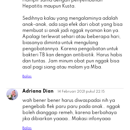
Hampir sama dengan penyembuhan
Hepatitis maupun Kusta.
Sedihnya kalau yang mengalaminya adalah
anak-anak, ada saja efek dari obat yang bisa
membuat si anak jadi nggak nyaman kan ya.
Apalagi terlewat sehari atau beberapa hari,
biasanya diminta untuk mengulang
pengobatannya. Karena pengobatan untuk
bakteri TB kan dengan antibiotik. Harus habis
dan tuntas. Jam minum obat pun nggak bisa
asal pagi siang atau malam ya Mba.
Balas
Adriana Dian
14 Februari 2021 pukul 22.15
A
wah bener bener harus diwaspadai nih ya
pengebab flek paru paru pada anak.. nggak
boleh dianggap remeh, karena berbahaya
jika dibiarkan yaaaa.. Makasi infonyaaa
Balas