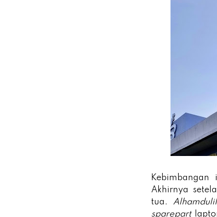
Kebimbangan i
Akhirnya sete
tua.
Alhamduli
sparepart
lapt