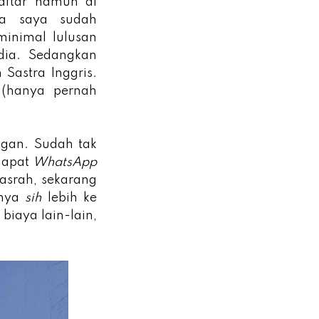
daftar namun di
nya saya sudah
minimal lulusan
dia. Sedangkan
Sastra Inggris.
g
(hanya pernah
ngan. Sudah tak
dapat
WhatsApp
pasrah, sekarang
nnya
sih
lebih ke
biaya lain-lain,