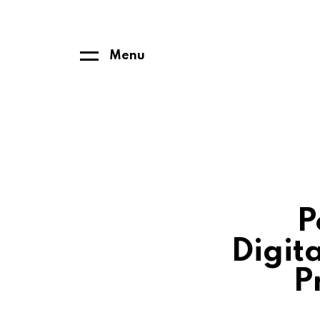
Menu
P
Digit
P