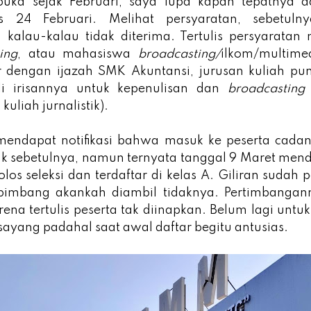
buka sejak Februari, saya lupa kapan tepatnya 
lis 24 Februari. Melihat persyaratan, sebetul
kalau-kalau tidak diterima. Tertulis persyaratan 
ing
, atau mahasiswa
broadcasting/
ilkom/multime
 dengan ijazah SMK Akuntansi, jurusan kuliah pun 
ali irisannya untuk kepenulisan dan
broadcastin
uliah jurnalistik).
mendapat notifikasi bahwa masuk ke peserta cada
k sebetulnya, namun ternyata tanggal 9 Maret men
os seleksi dan terdaftar di kelas A. Giliran sudah 
t bimbang akankah diambil tidaknya. Pertimbanga
ena tertulis peserta tak diinapkan. Belum lagi untuk 
 sayang padahal saat awal daftar begitu antusias.