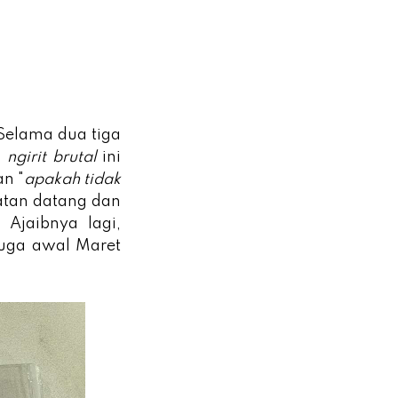
 Selama dua tiga
a
ngirit brutal
ini
n "
apakah tidak
atan datang dan
 Ajaibnya lagi,
juga awal Maret