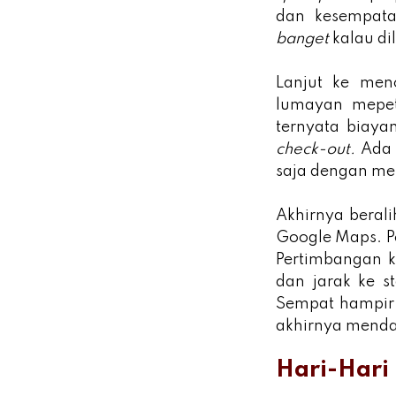
dan kesempata
banget
kalau di
Lanjut ke me
lumayan mepet
ternyata biaya
check-out.
Ada 
saja dengan me
Akhirnya berali
Google Maps. Pe
Pertimbangan ko
dan jarak ke s
Sempat hampir
akhirnya mendap
Hari-Hari 