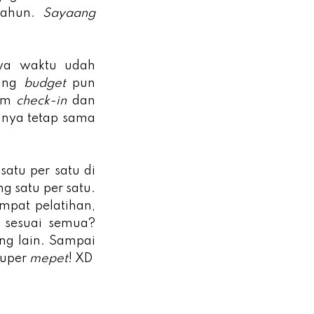
tahun.
Sayaang
nya waktu udah
yang
budget
pun
jam
check-in
dan
uhnya tetap sama
satu per satu di
g satu per satu.
empat pelatihan,
g sesuai semua?
ng lain. Sampai
Super
mepet
! XD