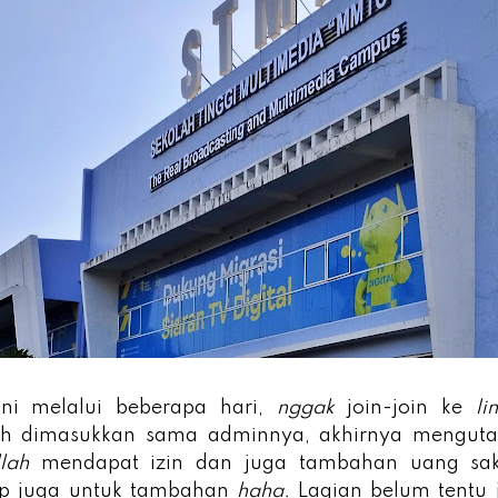
ni melalui beberapa hari,
nggak
join-join ke
li
lah dimasukkan sama adminnya, akhirnya menguta
llah
mendapat izin dan juga tambahan uang sak
op juga untuk tambahan
haha.
Lagian belum tentu