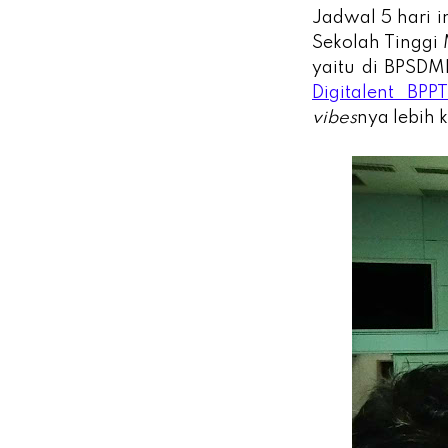
Jadwal 5 hari in
Sekolah Tinggi 
yaitu di BPSDM
Digitalent BPP
vibes
nya lebih 