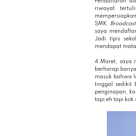
Pendaftaran di
riwayat tertu
mempersiapkan 
SMK
Broadcast
saya mendaftar
Jadi tipis sek
mendapat mata k
4 Maret, saya 
berharap banya
masuk bahwa lol
tinggal sediki
penginapan, kar
tapi eh tapi kok