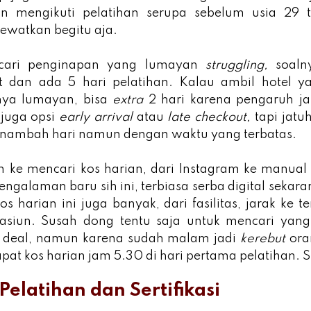
n mengikuti pelatihan serupa sebelum usia 29 
lewatkan begitu aja.
ncari penginapan yang lumayan
struggling,
soal
 dan ada 5 hari pelatihan. Kalau ambil hotel 
nya lumayan, bisa
extra
2 hari karena pengaruh 
juga opsi
early arrival
atau
late checkout,
tapi jat
nambah hari namun dengan waktu yang terbatas.
h ke mencari kos harian, dari Instagram ke manual 
ngalaman baru sih ini, terbiasa serba digital sekaran
s harian ini juga banyak, dari fasilitas, jarak ke t
tasiun. Susah dong tentu saja untuk mencari yan
 deal, namun karena sudah malam jadi
kerebut
ora
at kos harian jam 5.30 di hari pertama pelatihan. 
Pelatihan dan Sertifikasi