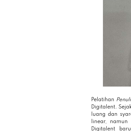
Pelatihan
Penul
Digitalent. Se
luang dan syar
linear, namun
Digitalent ba