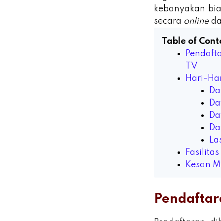
kebanyakan bia
secara
online
da
Table of Cont
Pendaft
TV
Hari-Har
Da
Da
Da
Da
La
Fasilita
Kesan M
Pendaftar