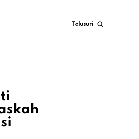
Telusuri
ti
Naskah
si